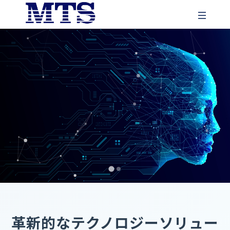
ホーム
会社概要
サービス
会社情報
経営理念
事業内容
楽活日本
会社沿革
TRAININGMANラーニングシステム
採用情報
革新的なテクノロジーソリュー
AIソリューション事業