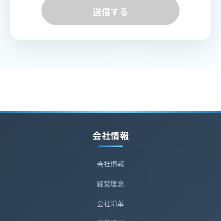
苦情相談に対応するため
送信する
■ 第三者提供
法令等の定めに基づく場合を除き、当社で上記
目的に使用するだけで、他に提供いたしませ
ん。
■ 委託
弊社が委託しているWeb・メールサーバ業者の
サーバ上で貴殿の問合せに関する個人情報を管
理しております。
会社情報
■ 提供の任意性とその結果
個人情報を提供するか否かは任意ですが、必要
会社情報
項目の記載がない場合には回答をお送りするこ
とができないおそれがあります。
経営理念
■ 個人情報の開示等の要求
会社沿革
ご本人又は代理人の方から、開示等のご請求が