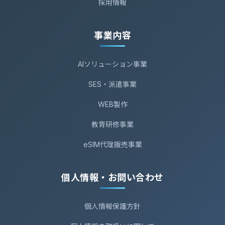
採用情報
あった場合、できる限り迅速に対応いたしま
す。ご請求の方法については、下記にお問い合
わせください。 （開示等とは利用目的の
事業内容
通知，開示，内容の訂正，追加又は削除，利用
の停止，消去及び第三者への提供の停止のこと
AIソリューション事業
です。）
SES・派遣事業
個人情報保護管理者：任 尭 （担当者：毛
WEB製作
軼凡）
電話：03-6258-1325 ／ FAX：03-6258-
教育研修事業
1326
eSIM代理販売事業
URL：https://www.mts-soft.co.jp
Mail：somu＠mts-soft.co.jp
個人情報・お問い合わせ
個人情報保護方針