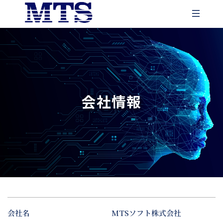
ホーム
会社概要
会社情報
サービス
会社情報
経営理念
事業内容
楽活日本
会社沿革
TRAININGMANラーニングシステム
採用情報
AIソリューション事業
会社名
MTSソフト株式会社
SALESMAN