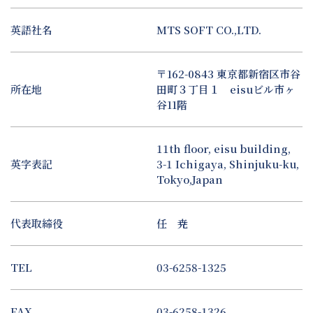
SES・派遣事業
お問い合わせ
TRAVELMAN
英語社名
MTS SOFT CO.,LTD.
ホームページ制作
研修コースにエントリー
〒162-0843 東京都新宿区市谷
教育研修事業
所在地
田町３丁目１ eisuビル市ヶ
谷11階
eSIM代理販売事業
11th floor, eisu building,
英字表記
3-1 Ichigaya, Shinjuku-ku,
Tokyo,Japan
代表取締役
任 尭
TEL
03-6258-1325
FAX
03-6258-1326