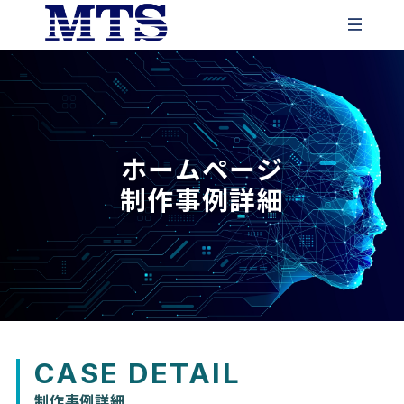
ホーム
会社概要
ホームページ
制作事例詳細
サービス
会社情報
経営理念
事業内容
楽活日本
会社沿革
TRAININGMANラーニングシステム
採用情報
CASE DETAIL
AIソリューション事業
SALESMAN
制作事例詳細