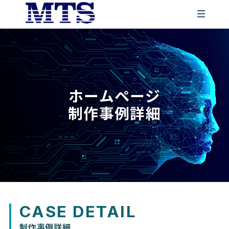
ホーム
会社概要
ホームページ
制作事例詳細
サービス
会社情報
経営理念
事業内容
楽活日本
会社沿革
TRAININGMANラーニングシステム
採用情報
CASE DETAIL
AIソリューション事業
SALESMAN
制作事例詳細